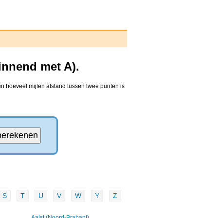
innend met A).
n hoeveel mijlen afstand tussen twee punten is
S
T
U
V
W
Y
Z
Aalst (Noord-Brabant)