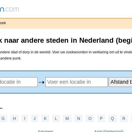
oek
 naar andere steden in Nederland (beg
dere stad of dorp in de wereld. Voer uw zoekwoorden in verklaring om uit te vinde
e andere punk.
⇢
.
G
H
I
J
K
L
M
N
O
P
Q
R
Aalsmeer
Aalst (Gelderland)