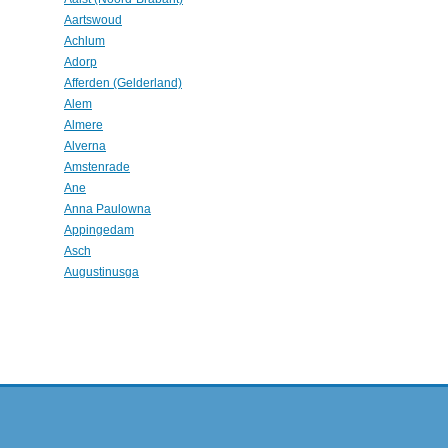
Aartswoud
Achlum
Adorp
Afferden (Gelderland)
Alem
Almere
Alverna
Amstenrade
Ane
Anna Paulowna
Appingedam
Asch
Augustinusga