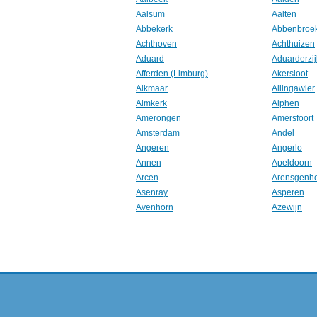
Aalsum
Aalten
Abbekerk
Abbenbroe
Achthoven
Achthuizen
Aduard
Aduarderzij
Afferden (Limburg)
Akersloot
Alkmaar
Allingawier
Almkerk
Alphen
Amerongen
Amersfoort
Amsterdam
Andel
Angeren
Angerlo
Annen
Apeldoorn
Arcen
Arensgenh
Asenray
Asperen
Avenhorn
Azewijn