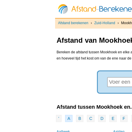
Afstand berekenen
›
Zuid-Holland
›
Mookh
Afstand van Mookhoek
Bereken de afstand tussen Mookhoek en elke an
en hoeveel tijd het kost om van de ene naar d
Afstand tussen Mookhoek en..
'
A
B
C
D
E
F
Aalbeek
Aalden