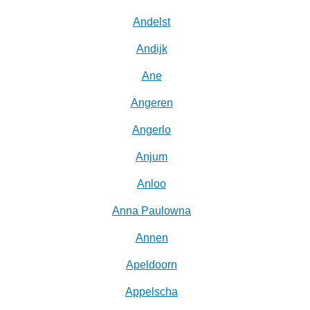
Andelst
Andijk
Ane
Angeren
Angerlo
Anjum
Anloo
Anna Paulowna
Annen
Apeldoorn
Appelscha