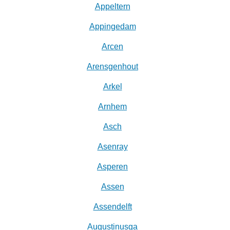
Appeltern
Appingedam
Arcen
Arensgenhout
Arkel
Arnhem
Asch
Asenray
Asperen
Assen
Assendelft
Augustinusga