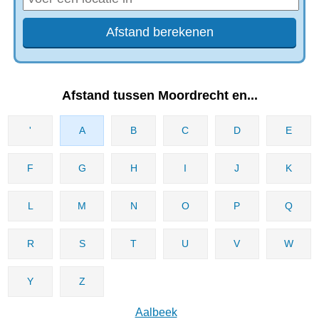
Afstand tussen Moordrecht en...
'
A
B
C
D
E
F
G
H
I
J
K
L
M
N
O
P
Q
R
S
T
U
V
W
Y
Z
Aalbeek