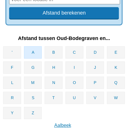
Afstand tussen Oud-Bodegraven‎ en...
'
A
B
C
D
E
F
G
H
I
J
K
L
M
N
O
P
Q
R
S
T
U
V
W
Y
Z
Aalbeek