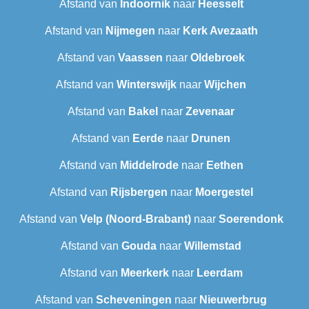
Afstand van
Indoornik
naar
Heesselt
Afstand van
Nijmegen
naar
Kerk Avezaath
Afstand van
Vaassen
naar
Oldebroek
Afstand van
Winterswijk
naar
Wijchen
Afstand van
Bakel
naar
Zevenaar
Afstand van
Eerde
naar
Drunen
Afstand van
Middelrode
naar
Eethen
Afstand van
Rijsbergen
naar
Moergestel
Afstand van
Velp (Noord-Brabant)
naar
Soerendonk
Afstand van
Gouda
naar
Willemstad
Afstand van
Meerkerk
naar
Leerdam
Afstand van
Scheveningen‎
naar
Nieuwerbrug