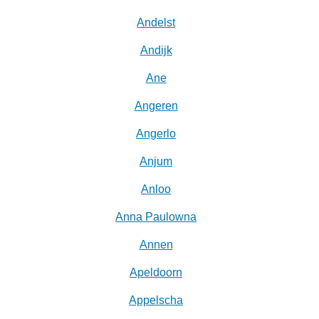
Andelst
Andijk
Ane
Angeren
Angerlo
Anjum
Anloo
Anna Paulowna
Annen
Apeldoorn
Appelscha