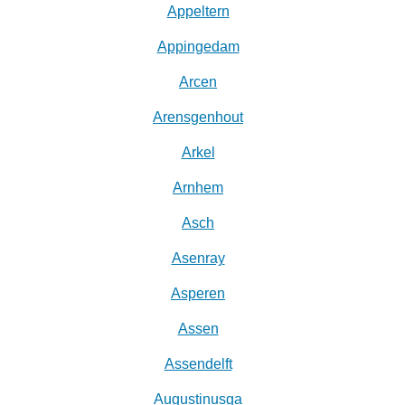
Appeltern
Appingedam
Arcen
Arensgenhout
Arkel
Arnhem
Asch
Asenray
Asperen
Assen
Assendelft
Augustinusga