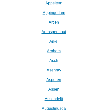
Appeltern
Appingedam
Arcen
Arensgenhout
Arkel
Arnhem
Asch
Asenray
Asperen
Assen
Assendelft
Augustinusga