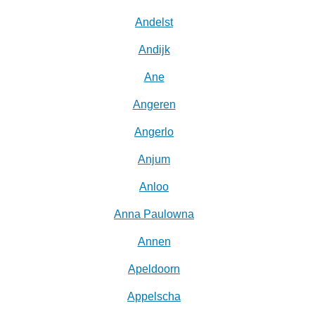
Andelst
Andijk
Ane
Angeren
Angerlo
Anjum
Anloo
Anna Paulowna
Annen
Apeldoorn
Appelscha