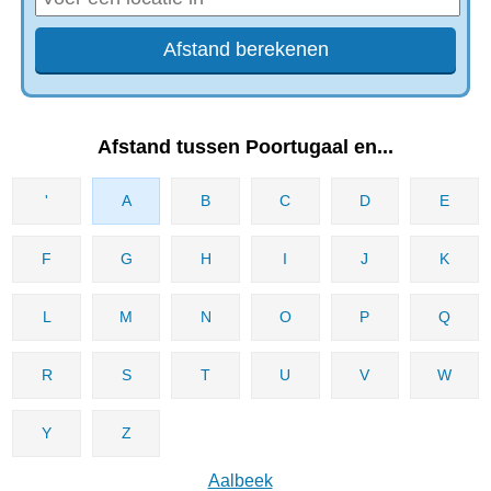
Afstand tussen Poortugaal en...
'
A
B
C
D
E
F
G
H
I
J
K
L
M
N
O
P
Q
R
S
T
U
V
W
Y
Z
Aalbeek