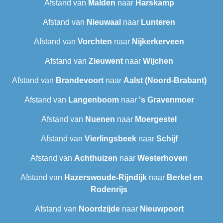
Afstand van
Malden
naar
Harskamp
Afstand van
Nieuwaal
naar
Lunteren
Afstand van
Vorchten
naar
Nijkerkerveen
Afstand van
Zieuwent
naar
Wijchen
Afstand van
Brandevoort
naar
Aalst (Noord-Brabant)
Afstand van
Langenboom
naar
's Gravenmoer
Afstand van
Nuenen
naar
Moergestel
Afstand van
Vierlingsbeek
naar
Schijf
Afstand van
Achthuizen
naar
Westerhoven
Afstand van
Hazerswoude-Rijndijk
naar
Berkel en
Rodenrijs
Afstand van
Noordzijde
naar
Nieuwpoort