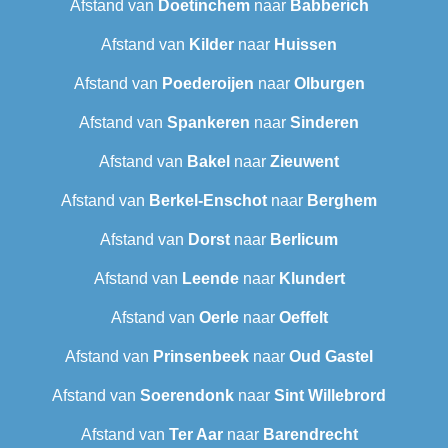
Afstand van
Doetinchem
naar
Babberich
Afstand van
Kilder
naar
Huissen
Afstand van
Poederoijen
naar
Olburgen
Afstand van
Spankeren
naar
Sinderen
Afstand van
Bakel
naar
Zieuwent
Afstand van
Berkel-Enschot
naar
Berghem
Afstand van
Dorst
naar
Berlicum
Afstand van
Leende
naar
Klundert
Afstand van
Oerle
naar
Oeffelt
Afstand van
Prinsenbeek
naar
Oud Gastel
Afstand van
Soerendonk
naar
Sint Willebrord
Afstand van
Ter Aar
naar
Barendrecht‎