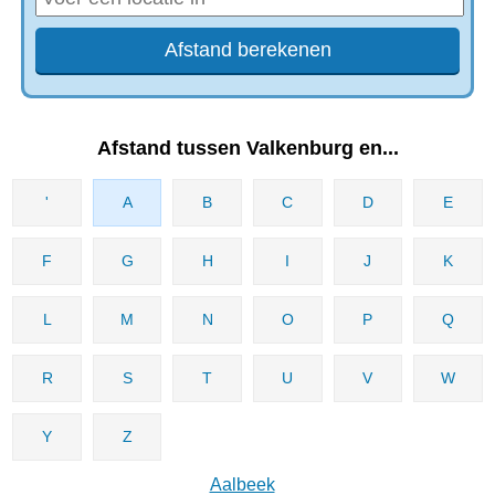
Afstand tussen Valkenburg en...
'
A
B
C
D
E
F
G
H
I
J
K
L
M
N
O
P
Q
R
S
T
U
V
W
Y
Z
Aalbeek