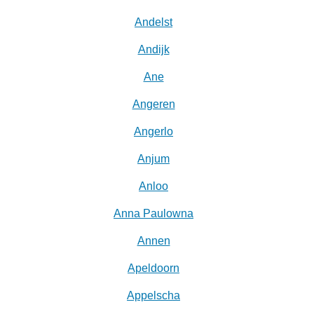
Andelst
Andijk
Ane
Angeren
Angerlo
Anjum
Anloo
Anna Paulowna
Annen
Apeldoorn
Appelscha