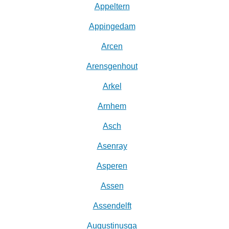
Appeltern
Appingedam
Arcen
Arensgenhout
Arkel
Arnhem
Asch
Asenray
Asperen
Assen
Assendelft
Augustinusga