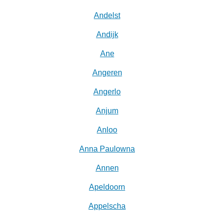
Andelst
Andijk
Ane
Angeren
Angerlo
Anjum
Anloo
Anna Paulowna
Annen
Apeldoorn
Appelscha