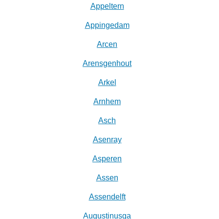
Appeltern
Appingedam
Arcen
Arensgenhout
Arkel
Arnhem
Asch
Asenray
Asperen
Assen
Assendelft
Augustinusga