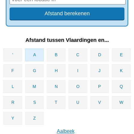
Afstand tussen Vlaardingen en...
'
A
B
C
D
E
F
G
H
I
J
K
L
M
N
O
P
Q
R
S
T
U
V
W
Y
Z
Aalbeek