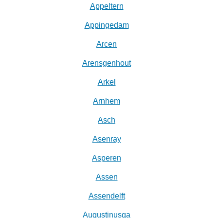
Appeltern
Appingedam
Arcen
Arensgenhout
Arkel
Arnhem
Asch
Asenray
Asperen
Assen
Assendelft
Augustinusga