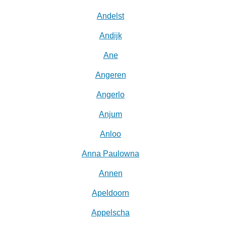
Andelst
Andijk
Ane
Angeren
Angerlo
Anjum
Anloo
Anna Paulowna
Annen
Apeldoorn
Appelscha