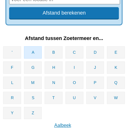
Afstand tussen Zoetermeer en...
'
A
B
C
D
E
F
G
H
I
J
K
L
M
N
O
P
Q
R
S
T
U
V
W
Y
Z
Aalbeek