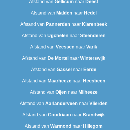
Afstand van
Gellicum
naar
Deest
Afstand van
Malden
naar
Hedel
Afstand van
Pannerden
naar
Klarenbeek
Afstand van
Ugchelen
naar
Steenderen
Afstand van
Veessen
naar
Varik
Afstand van
De Mortel
naar
Winterswijk
Afstand van
Gassel
naar
Eerde
Afstand van
Maarheeze
naar
Heesbeen
Afstand van
Oijen
naar
Milheeze
Afstand van
Aarlanderveen
naar
Vlierden
Afstand van
Goudriaan
naar
Brandwijk
Afstand van
Warmond
naar
Hillegom