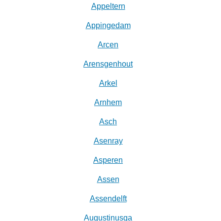
Appeltern
Appingedam
Arcen
Arensgenhout
Arkel
Arnhem
Asch
Asenray
Asperen
Assen
Assendelft
Augustinusga