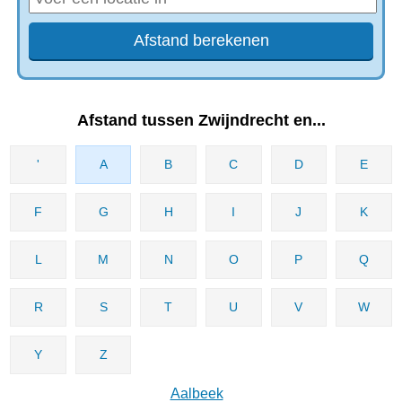
Afstand tussen Zwijndrecht en...
'
A
B
C
D
E
F
G
H
I
J
K
L
M
N
O
P
Q
R
S
T
U
V
W
Y
Z
Aalbeek