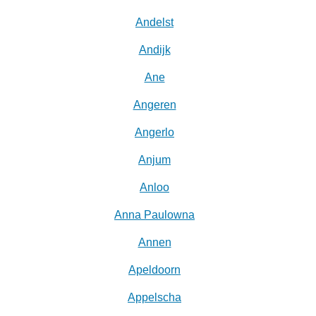
Andelst
Andijk
Ane
Angeren
Angerlo
Anjum
Anloo
Anna Paulowna
Annen
Apeldoorn
Appelscha