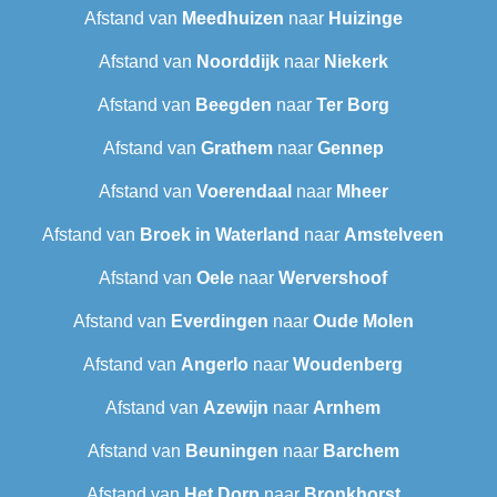
Afstand van
Meedhuizen
naar
Huizinge
Afstand van
Noorddijk
naar
Niekerk
Afstand van
Beegden
naar
Ter Borg
Afstand van
Grathem
naar
Gennep
Afstand van
Voerendaal
naar
Mheer
Afstand van
Broek in Waterland
naar
Amstelveen
Afstand van
Oele
naar
Wervershoof
Afstand van
Everdingen
naar
Oude Molen
Afstand van
Angerlo
naar
Woudenberg
Afstand van
Azewijn
naar
Arnhem
Afstand van
Beuningen
naar
Barchem
Afstand van
Het Dorp
naar
Bronkhorst