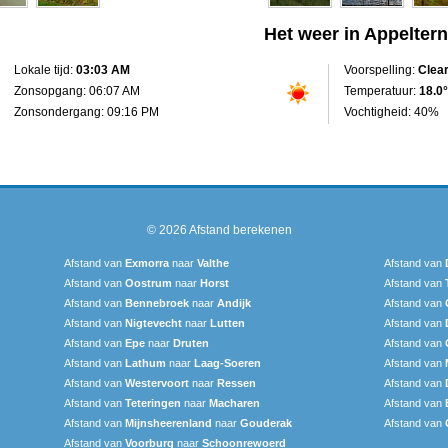
Het weer in Appeltern
Lokale tijd:
03:03 AM
Voorspelling:
Clea
Zonsopgang: 06:07 AM
Temperatuur:
18.0°
Zonsondergang: 09:16 PM
Vochtigheid: 40%
© 2026
Afstand berekenen
Afstand van
Exmorra
naar
Valthe
Afstand van
Afstand van
Oostrum
naar
Horst
Afstand van
Afstand van
Bennebroek
naar
Andijk
Afstand van
Afstand van
Nigtevecht
naar
Lutten
Afstand van
Afstand van
Epe
naar
Druten
Afstand van
Afstand van
Lathum
naar
Laag-Soeren
Afstand van
Afstand van
Westervoort
naar
Ressen
Afstand van
Afstand van
Teteringen
naar
Macharen
Afstand van
Afstand van
Mijnsheerenland
naar
Gouderak
Afstand van
Afstand van
Voorburg
naar
Schoonrewoerd