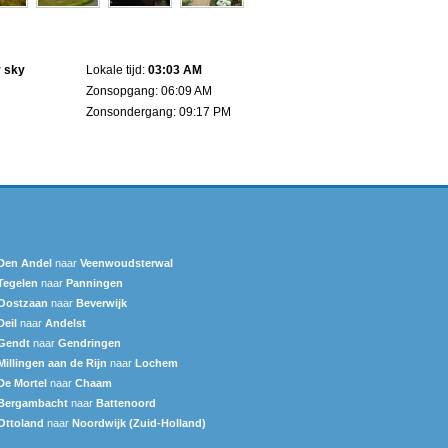
r sky
Lokale tijd:
03:03 AM
Zonsopgang: 06:09 AM
Zonsondergang: 09:17 PM
Den Andel
naar
Veenwoudsterwal
Tegelen
naar
Panningen
Oostzaan
naar
Beverwijk
Deil
naar
Andelst
Gendt
naar
Gendringen
Millingen aan de Rijn
naar
Lochem
De Mortel
naar
Chaam
Bergambacht
naar
Battenoord
Ottoland
naar
Noordwijk (Zuid-Holland)