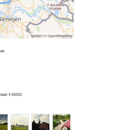
Leaflet
|
© OpenStreetMap
ute.
graad: 5.58333