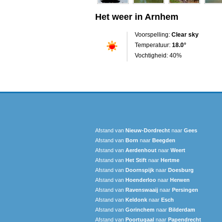
Het weer in Arnhem
Voorspelling:
Clear sky
Temperatuur:
18.0°
Vochtigheid: 40%
Afstand van
Nieuw-Dordrecht
naar
Gees
Afstand van
Born
naar
Beegden
Afstand van
Aerdenhout
naar
Weert
Afstand van
Het Stift
naar
Hertme
Afstand van
Doornspijk
naar
Doesburg
Afstand van
Hoenderloo
naar
Herwen
Afstand van
Ravenswaaij
naar
Persingen
Afstand van
Keldonk
naar
Esch
Afstand van
Gorinchem
naar
Bilderdam
Afstand van
Poortugaal
naar
Papendrecht