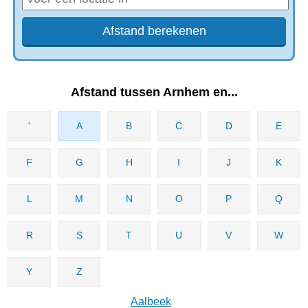
Afstand tussen Arnhem en...
'
A
B
C
D
E
F
G
H
I
J
K
L
M
N
O
P
Q
R
S
T
U
V
W
Y
Z
Aalbeek