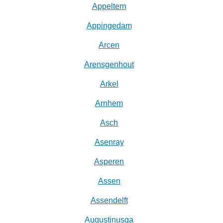
Appeltern
Appingedam
Arcen
Arensgenhout
Arkel
Arnhem
Asch
Asenray
Asperen
Assen
Assendelft
Augustinusga