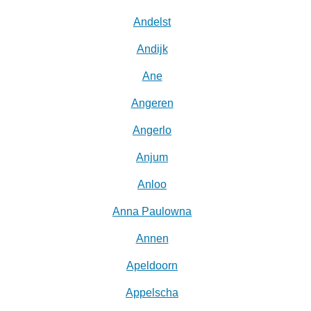
Andelst
Andijk
Ane
Angeren
Angerlo
Anjum
Anloo
Anna Paulowna
Annen
Apeldoorn
Appelscha