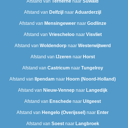
Afstand van
Terherne
naar
Suwald
Afstand van
Delfzijl
naar
Aduarderzijl
Afstand van
Mensingeweer
naar
Godlinze
Afstand van
Vriescheloo
naar
Visvliet
Afstand van
Woldendorp
naar
Westerwijtwerd
Afstand van
IJzeren
naar
Horst
Afstand van
Castricum
naar
Tungelroy
Afstand van
Ilpendam
naar
Hoorn (Noord-Holland)
Afstand van
Nieuw-Vennep
naar
Langedijk
Afstand van
Enschede
naar
Uitgeest
Afstand van
Hengelo (Overijssel)
naar
Enter
Afstand van
Soest
naar
Langbroek