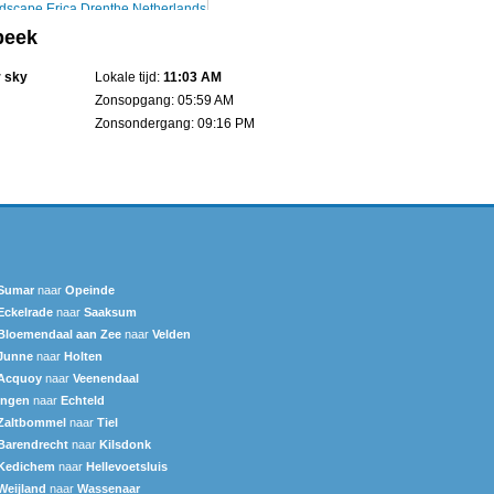
beek
r sky
Lokale tijd:
11:03 AM
Zonsopgang: 05:59 AM
Zonsondergang: 09:16 PM
Sumar
naar
Opeinde
Eckelrade
naar
Saaksum
Bloemendaal aan Zee
naar
Velden
Junne
naar
Holten
Acquoy
naar
Veenendaal
Ingen
naar
Echteld
Zaltbommel
naar
Tiel
Barendrecht
naar
Kilsdonk
Kedichem
naar
Hellevoetsluis
Weijland
naar
Wassenaar