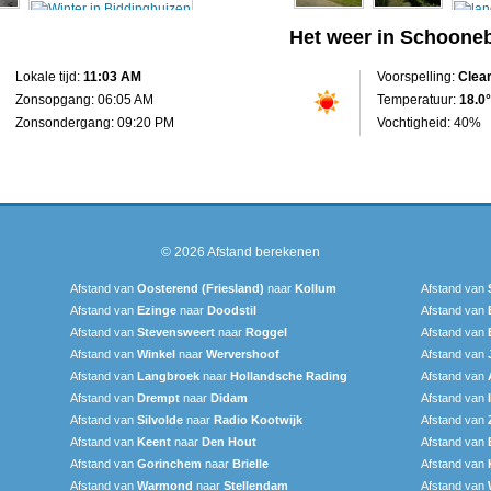
Het weer in Schoone
Lokale tijd:
11:03 AM
Voorspelling:
Clea
Zonsopgang: 06:05 AM
Temperatuur:
18.0°
Zonsondergang: 09:20 PM
Vochtigheid: 40%
© 2026
Afstand berekenen
Afstand van
Oosterend (Friesland)
naar
Kollum
Afstand van
Afstand van
Ezinge
naar
Doodstil
Afstand van
Afstand van
Stevensweert
naar
Roggel
Afstand van
Afstand van
Winkel
naar
Wervershoof
Afstand van
Afstand van
Langbroek
naar
Hollandsche Rading
Afstand van
Afstand van
Drempt
naar
Didam
Afstand van
Afstand van
Silvolde
naar
Radio Kootwijk
Afstand van
Afstand van
Keent
naar
Den Hout
Afstand van
Afstand van
Gorinchem
naar
Brielle
Afstand van
Afstand van
Warmond
naar
Stellendam
Afstand van