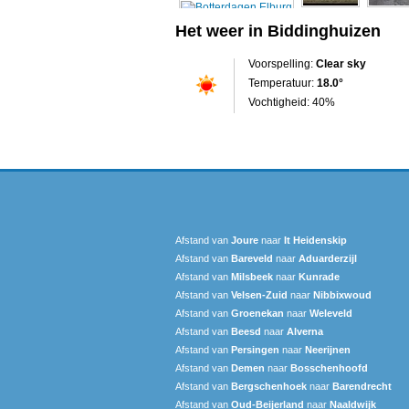
Het weer in Biddinghuizen
Voorspelling:
Clear sky
Temperatuur:
18.0°
Vochtigheid: 40%
Afstand van
Joure
naar
It Heidenskip
Afstand van
Bareveld
naar
Aduarderzijl
Afstand van
Milsbeek
naar
Kunrade
Afstand van
Velsen-Zuid
naar
Nibbixwoud
Afstand van
Groenekan
naar
Weleveld
Afstand van
Beesd
naar
Alverna
Afstand van
Persingen
naar
Neerijnen
Afstand van
Demen
naar
Bosschenhoofd
Afstand van
Bergschenhoek
naar
Barendrecht‎
Afstand van
Oud-Beijerland
naar
Naaldwijk