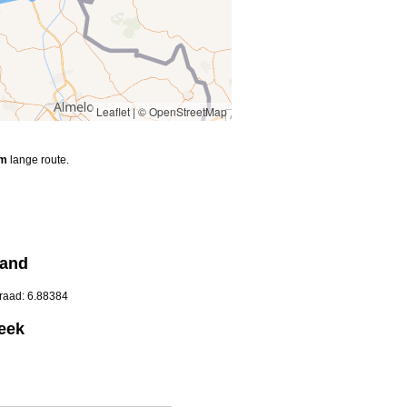
Leaflet
|
© OpenStreetMap
km
lange route.
land
graad: 6.88384
eek