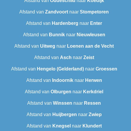
Afstand van
Oudeschild
naar
Koedijk
Afstand van
Zandvoort
naar
Stompetoren
Afstand van
Hardenberg
naar
Enter
Afstand van
Bunnik
naar
Nieuwleusen
Afstand van
Uitweg
naar
Loenen aan de Vecht
Afstand van
Asch
naar
Zeist
Afstand van
Hengelo (Gelderland)
naar
Groessen
Afstand van
Indoornik
naar
Herwen
Afstand van
Olburgen
naar
Kerkdriel
Afstand van
Winssen
naar
Ressen
Afstand van
Huijbergen
naar
Zwiep
Afstand van
Knegsel
naar
Klundert