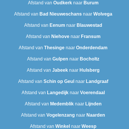
Afstand van
Oudkerk
naar
Burum
Afstand van
Bad Nieuweschans
naar
Wolvega
Afstand van
Eenum
naar
Blauwestad
Afstand van
Niehove
naar
Fransum
Afstand van
Thesinge
naar
Onderdendam
Afstand van
Gulpen
naar
Bocholtz
Afstand van
Jabeek
naar
Hulsberg
Afstand van
Schin op Geul
naar
Landgraaf
Afstand van
Langedijk
naar
Voerendaal
Afstand van
Medemblik
naar
Lijnden
Afstand van
Vogelenzang
naar
Naarden
Afstand van
Winkel
naar
Weesp