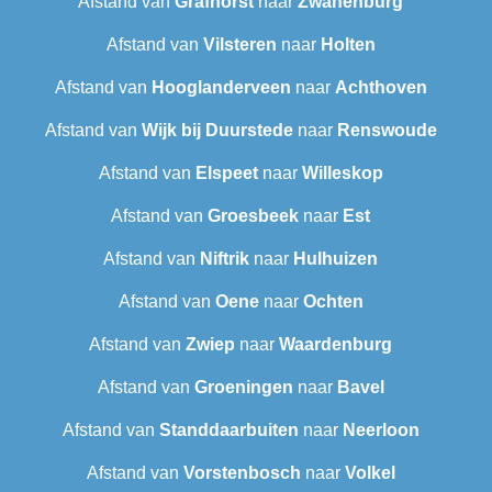
Afstand van
Grafhorst
naar
Zwanenburg
Afstand van
Vilsteren
naar
Holten
Afstand van
Hooglanderveen
naar
Achthoven
Afstand van
Wijk bij Duurstede
naar
Renswoude
Afstand van
Elspeet
naar
Willeskop
Afstand van
Groesbeek
naar
Est
Afstand van
Niftrik
naar
Hulhuizen
Afstand van
Oene
naar
Ochten
Afstand van
Zwiep
naar
Waardenburg
Afstand van
Groeningen
naar
Bavel
Afstand van
Standdaarbuiten
naar
Neerloon
Afstand van
Vorstenbosch
naar
Volkel