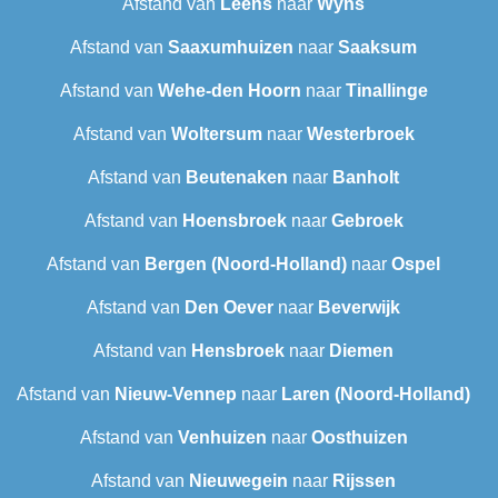
Afstand van
Leens
naar
Wyns
Afstand van
Saaxumhuizen
naar
Saaksum
Afstand van
Wehe-den Hoorn
naar
Tinallinge
Afstand van
Woltersum
naar
Westerbroek
Afstand van
Beutenaken
naar
Banholt
Afstand van
Hoensbroek
naar
Gebroek
Afstand van
Bergen (Noord-Holland)
naar
Ospel
Afstand van
Den Oever
naar
Beverwijk
Afstand van
Hensbroek
naar
Diemen
Afstand van
Nieuw-Vennep
naar
Laren (Noord-Holland)
Afstand van
Venhuizen
naar
Oosthuizen
Afstand van
Nieuwegein
naar
Rijssen