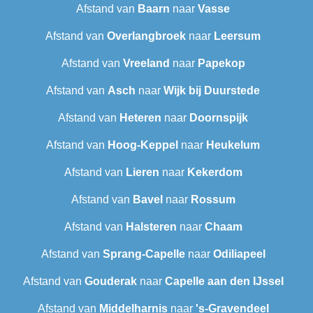
Afstand van
Baarn
naar
Vasse
Afstand van
Overlangbroek
naar
Leersum
Afstand van
Vreeland
naar
Papekop
Afstand van
Asch
naar
Wijk bij Duurstede
Afstand van
Heteren
naar
Doornspijk
Afstand van
Hoog-Keppel
naar
Heukelum
Afstand van
Lieren
naar
Kekerdom
Afstand van
Bavel
naar
Rossum
Afstand van
Halsteren
naar
Chaam
Afstand van
Sprang-Capelle
naar
Odiliapeel
Afstand van
Gouderak
naar
Capelle aan den IJssel
Afstand van
Middelharnis
naar
's-Gravendeel