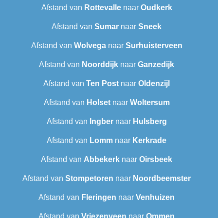
Afstand van
Rottevalle
naar
Oudkerk
Afstand van
Sumar
naar
Sneek‎
Afstand van
Wolvega
naar
Surhuisterveen
Afstand van
Noorddijk
naar
Ganzedijk
Afstand van
Ten Post
naar
Oldenzijl
Afstand van
Holset
naar
Woltersum
Afstand van
Ingber
naar
Hulsberg
Afstand van
Lomm
naar
Kerkrade
Afstand van
Abbekerk
naar
Oirsbeek
Afstand van
Stompetoren
naar
Noordbeemster
Afstand van
Fleringen
naar
Venhuizen
Afstand van
Vriezenveen
naar
Ommen