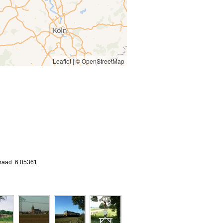
Leaflet
|
© OpenStreetMap
graad: 6.05361