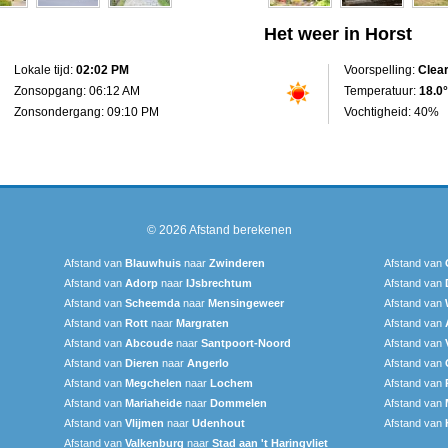
Het weer in Horst
Lokale tijd:
02:02 PM
Voorspelling:
Clea
Zonsopgang: 06:12 AM
Temperatuur:
18.0°
Zonsondergang: 09:10 PM
Vochtigheid: 40%
© 2026
Afstand berekenen
Afstand van
Blauwhuis
naar
Zwinderen
Afstand van
Afstand van
Adorp
naar
IJsbrechtum
Afstand van
Afstand van
Scheemda
naar
Mensingeweer
Afstand van
Afstand van
Rott
naar
Margraten
Afstand van
Afstand van
Abcoude
naar
Santpoort-Noord
Afstand van
Afstand van
Dieren
naar
Angerlo
Afstand van
Afstand van
Megchelen
naar
Lochem
Afstand van
Afstand van
Mariaheide
naar
Dommelen
Afstand van
Afstand van
Vlijmen
naar
Udenhout
Afstand van
Afstand van
Valkenburg
naar
Stad aan 't Haringvliet