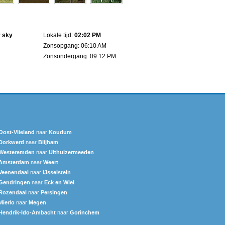
r sky
Lokale tijd:
02:02 PM
Zonsopgang: 06:10 AM
Zonsondergang: 09:12 PM
Oost-Vlieland
naar
Koudum
Dorkwerd
naar
Blijham
Westeremden
naar
Uithuizermeeden
Amsterdam
naar
Weert
Veenendaal
naar
IJsselstein
Gendringen
naar
Eck en Wiel
Rozendaal
naar
Persingen
Mierlo
naar
Megen
Hendrik-Ido-Ambacht
naar
Gorinchem