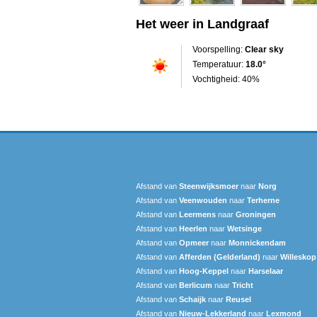
Het weer in Landgraaf
Voorspelling:
Clear sky
Temperatuur:
18.0°
Vochtigheid: 40%
Afstand van
Steenwijksmoer
naar
Norg
Afstand van
Veenwouden
naar
Terherne
Afstand van
Leermens
naar
Groningen
Afstand van
Heerlen
naar
Wetsinge
Afstand van
Opmeer
naar
Monnickendam
Afstand van
Afferden (Gelderland)
naar
Willeskop
Afstand van
Hoog-Keppel
naar
Harselaar
Afstand van
Berlicum
naar
Tricht
Afstand van
Schaijk
naar
Reusel
Afstand van
Nieuw-Lekkerland
naar
Lexmond