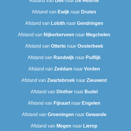
Afstand van
Deil
naar
De Heurne
Afstand van
Ewijk
naar
Druten
Afstand van
Lobith
naar
Gendringen
Afstand van
Nijkerkerveen
naar
Megchelen
Afstand van
Otterlo
naar
Oosterbeek
Afstand van
Randwijk
naar
Puiflijk
Afstand van
Zeddam
naar
Vorden
Afstand van
Zwartebroek
naar
Zieuwent
Afstand van
Dinther
naar
Budel
Afstand van
Fijnaart
naar
Engelen
Afstand van
Groeningen
naar
Gewande
Afstand van
Megen
naar
Lierop