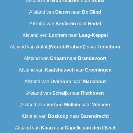
Afstand van
Buurmalsen
naar
Soest
Afstand van
Dieren
naar
De Glind
Afstand van
Kesteren
naar
Hedel
Afstand van
Lochem
naar
Laag-Keppel
Afstand van
Aalst (Noord-Brabant)
naar
Terschuur
Afstand van
Chaam
naar
Brandevoort
Afstand van
Kaatsheuvel
naar
Groeningen
Afstand van
Overloon
naar
Mariahout
Afstand van
Schaijk
naar
Riethoven
Afstand van
Vortum-Mullem
naar
Vessem
Afstand van
Boskoop
naar
Barendrecht‎
Afstand van
Kaag
naar
Capelle aan den IJssel