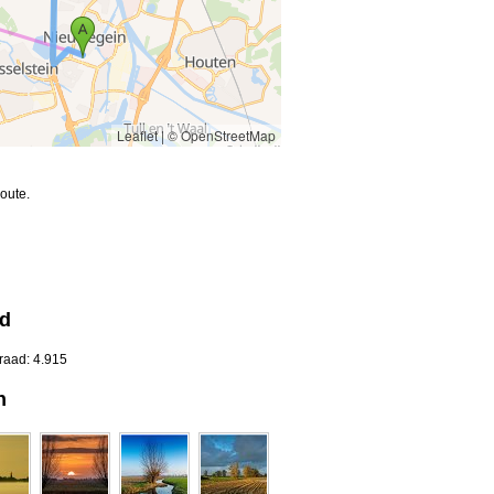
Leaflet
|
© OpenStreetMap
oute.
nd
raad: 4.915
n