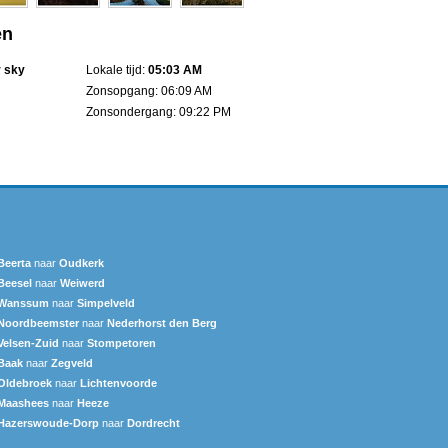
en
r sky
Lokale tijd:
05:03 AM
Zonsopgang: 06:09 AM
Zonsondergang: 09:22 PM
Beerta
naar
Oudkerk
Beesel
naar
Weiwerd
Wanssum
naar
Simpelveld
Noordbeemster
naar
Nederhorst den Berg
Velsen-Zuid
naar
Stompetoren
Baak
naar
Zegveld
Oldebroek
naar
Lichtenvoorde
Maashees
naar
Heeze
Hazerswoude-Dorp
naar
Dordrecht