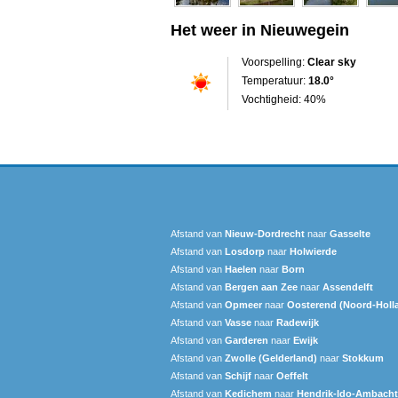
Het weer in Nieuwegein
Voorspelling:
Clear sky
Temperatuur:
18.0°
Vochtigheid: 40%
Afstand van
Nieuw-Dordrecht
naar
Gasselte
Afstand van
Losdorp
naar
Holwierde
Afstand van
Haelen
naar
Born
Afstand van
Bergen aan Zee
naar
Assendelft
Afstand van
Opmeer
naar
Oosterend (Noord-Holl
Afstand van
Vasse
naar
Radewijk
Afstand van
Garderen
naar
Ewijk
Afstand van
Zwolle (Gelderland)
naar
Stokkum
Afstand van
Schijf
naar
Oeffelt
Afstand van
Kedichem
naar
Hendrik-Ido-Ambacht