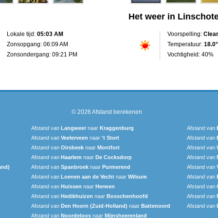
Het weer in Linschot
Lokale tijd:
05:03 AM
Voorspelling:
Clea
Zonsopgang: 06:09 AM
Temperatuur:
18.0°
Zonsondergang: 09:21 PM
Vochtigheid: 40%
© 2026
Afstand berekenen
Afstand van
Langweer‎
naar
Kraggenburg
Afstand van
Afstand van
Veelerveen
naar
't Stort
Afstand van
Afstand van
Oirsbeek
naar
Montfort
Afstand van
Afstand van
Haarlem
naar
De Cocksdorp
Afstand van
and)
Afstand van
Spanbroek
naar
Purmerend
Afstand van
Afstand van
Loenen aan de Vecht
naar
Wilsum
Afstand van
Afstand van
Huissen
naar
Herwen
Afstand van
Afstand van
Hedikhuizen
naar
Bosschenhoofd
Afstand van
Afstand van
Den Hoorn (Zuid-Holland)
naar
Battenoord
Afstand van
Afstand van
Noordeloos
naar
Mijnsheerenland