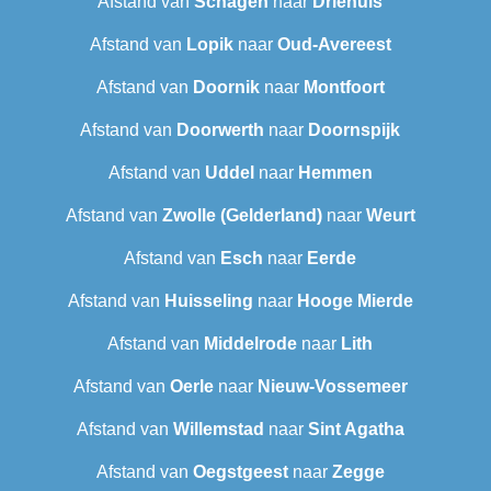
Afstand van
Schagen
naar
Driehuis
Afstand van
Lopik
naar
Oud-Avereest
Afstand van
Doornik
naar
Montfoort
Afstand van
Doorwerth
naar
Doornspijk
Afstand van
Uddel
naar
Hemmen
Afstand van
Zwolle (Gelderland)
naar
Weurt
Afstand van
Esch
naar
Eerde
Afstand van
Huisseling
naar
Hooge Mierde
Afstand van
Middelrode
naar
Lith
Afstand van
Oerle
naar
Nieuw-Vossemeer
Afstand van
Willemstad
naar
Sint Agatha
Afstand van
Oegstgeest
naar
Zegge