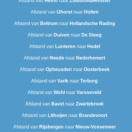
Afstand van
Heino
naar
Zuidoostbeemster
Afstand van
IJhorst
naar
Holten
Afstand van
Beltrum
naar
Hollandsche Rading
Afstand van
Duiven
naar
De Steeg
Afstand van
Lunteren
naar
Hedel
Afstand van
Neede
naar
Nederhemert
Afstand van
Opheusden
naar
Oosterbeek
Afstand van
Varik
naar
Terborg
Afstand van
Wehl
naar
Varsseveld
Afstand van
Bavel
naar
Zwartebroek
Afstand van
Lithoijen
naar
Brandevoort
Afstand van
Rijsbergen
naar
Nieuw-Vossemeer