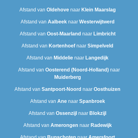
Afstand van
Oldehove
naar
Klein Maarslag
Afstand van
Aalbeek
naar
Westerwijtwerd
Afstand van
Oost-Maarland
naar
Limbricht
Afstand van
Kortenhoef
naar
Simpelveld
Afstand van
Middelie
naar
Langedijk
Afstand van
Oosterend (Noord-Holland)
naar
Muiderberg
Afstand van
Santpoort-Noord
naar
Oosthuizen
Afstand van
Ane
naar
Spanbroek
Afstand van
Ossenzijl
naar
Blokzijl
Afstand van
Amerongen
naar
Radewijk
Afstand van
Bunschoten
naar
Amersfoort