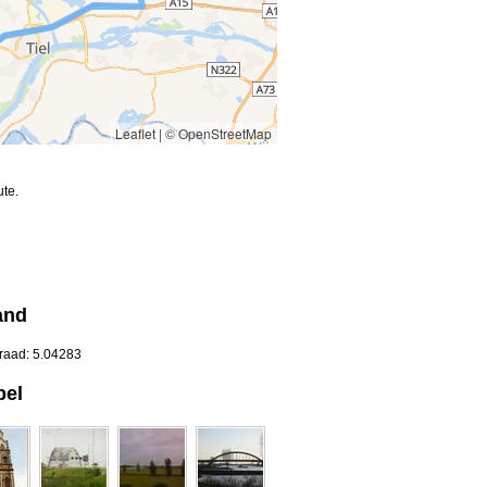
Leaflet
|
© OpenStreetMap
te.
and
graad: 5.04283
pel