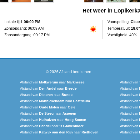
Het weer in Lopikerk
Lokale tijd:
06:00 PM
Voorspelling:
Clea
Zonsopgang: 06:09 AM
Temperatuur:
18.0°
Zonsondergang: 09:17 PM
Vochtigheid: 40%
© 2026
Afstand berekenen
Afstand van
Molkwerum
naar
Marknesse
Afstand van
Afstand van
Den Andel
naar
Breede
Afstand van
Afstand van
Dieteren
naar
Bunde
Afstand van
Afstand van
Monnickendam
naar
Castricum
Afstand van
Afstand van
Oude Molen
naar
Oele
Afstand van
Afstand van
De Steeg
naar
Asperen
Afstand van
Afstand van
Hulhuizen
naar
Hoog Soeren
Afstand van
Afstand van
Handel
naar
's Gravenmoer
Afstand van
Afstand van
Katwijk aan den Rijn
naar
Riethoven
Afstand van