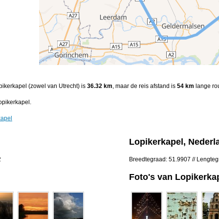
pikerkapel (zowel van Utrecht) is
36.32 km
, maar de reis afstand is
54 km
lange rou
pikerkapel.
kapel
Lopikerkapel, Nederl
2
Breedtegraad: 51.9907 // Lengte
Foto's van Lopikerka