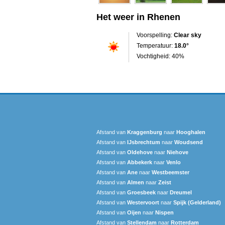
Het weer in Rhenen
Voorspelling:
Clear sky
Temperatuur:
18.0°
Vochtigheid: 40%
Afstand van
Kraggenburg
naar
Hooghalen
Afstand van
IJsbrechtum
naar
Woudsend
Afstand van
Oldehove
naar
Niehove
Afstand van
Abbekerk
naar
Venlo
Afstand van
Ane
naar
Westbeemster
Afstand van
Almen
naar
Zeist
Afstand van
Groesbeek
naar
Dreumel
Afstand van
Westervoort
naar
Spijk (Gelderland)
Afstand van
Oijen
naar
Nispen
Afstand van
Stellendam
naar
Rotterdam