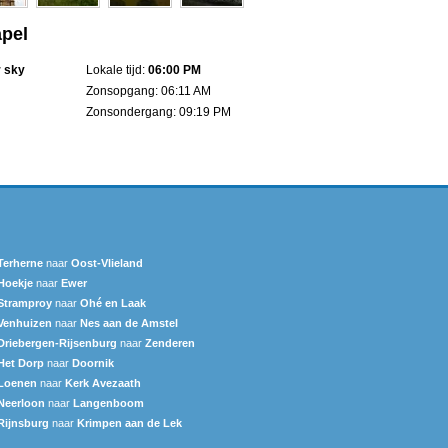
apel
r sky
Lokale tijd:
06:00 PM
Zonsopgang: 06:11 AM
Zonsondergang: 09:19 PM
Terherne
naar
Oost-Vlieland
Hoekje
naar
Ewer
Stramproy
naar
Ohé en Laak
Venhuizen
naar
Nes aan de Amstel
Driebergen-Rijsenburg
naar
Zenderen
Het Dorp
naar
Doornik
Loenen
naar
Kerk Avezaath
Neerloon
naar
Langenboom
Rijnsburg
naar
Krimpen aan de Lek