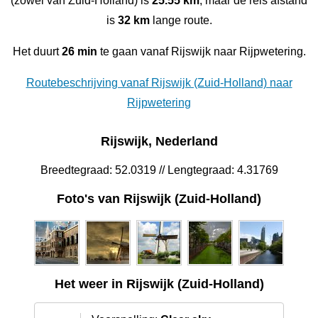
(zowel van Zuid-Holland) is
25.55 km
, maar de reis afstand
is
32 km
lange route.
Het duurt
26 min
te gaan vanaf Rijswijk naar Rijpwetering.
Routebeschrijving vanaf Rijswijk (Zuid-Holland) naar
Rijpwetering
Rijswijk, Nederland
Breedtegraad: 52.0319 // Lengtegraad: 4.31769
Foto's van Rijswijk (Zuid-Holland)
Het weer in Rijswijk (Zuid-Holland)