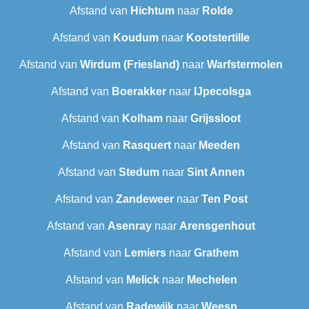
Afstand van
Hichtum
naar
Rolde
Afstand van
Koudum
naar
Kootstertille
Afstand van
Wirdum (Friesland)
naar
Warfstermolen
Afstand van
Boerakker
naar
IJpecolsga
Afstand van
Kolham
naar
Grijssloot
Afstand van
Rasquert
naar
Meeden
Afstand van
Stedum
naar
Sint Annen
Afstand van
Zandeweer
naar
Ten Post
Afstand van
Asenray
naar
Arensgenhout
Afstand van
Lemiers
naar
Grathem
Afstand van
Melick
naar
Mechelen
Afstand van
Radewijk
naar
Weesp