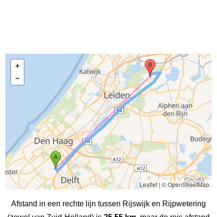
Leaflet
|
© OpenStreetMap
Afstand in een rechte lijn tussen Rijswijk en Rijpwetering