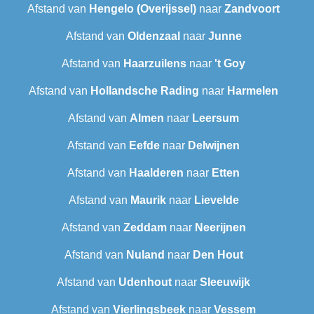
Afstand van
Hengelo (Overijssel)
naar
Zandvoort
Afstand van
Oldenzaal
naar
Junne
Afstand van
Haarzuilens
naar
't Goy
Afstand van
Hollandsche Rading
naar
Harmelen
Afstand van
Almen
naar
Leersum
Afstand van
Eefde
naar
Delwijnen
Afstand van
Haalderen
naar
Etten
Afstand van
Maurik
naar
Lievelde
Afstand van
Zeddam
naar
Neerijnen
Afstand van
Nuland
naar
Den Hout
Afstand van
Udenhout
naar
Sleeuwijk
Afstand van
Vierlingsbeek
naar
Vessem