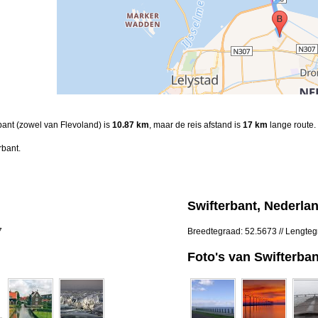
rbant (zowel van Flevoland) is
10.87 km
, maar de reis afstand is
17 km
lange route.
rbant.
Swifterbant, Nederla
7
Breedtegraad: 52.5673 // Lengte
Foto's van Swifterban