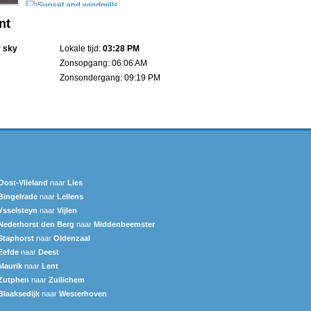
nt
r sky
Lokale tijd:
03:28 PM
Zonsopgang: 06:06 AM
Zonsondergang: 09:19 PM
Oost-Vlieland
naar
Lies
Bingelrade
naar
Lellens
Ysselsteyn
naar
Vijlen
Nederhorst den Berg
naar
Middenbeemster
Staphorst
naar
Oldenzaal
Eefde
naar
Deest
Maurik
naar
Lent
Zutphen
naar
Zuilichem
Blaaksedijk
naar
Westerhoven