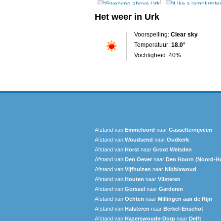
Het weer in Urk
Voorspelling:
Clear sky
Temperatuur:
18.0°
Vochtigheid: 40%
Afstand van
Emmeloord
naar
Gasselternijveen
Afstand van
Woudsend
naar
Oudkerk
Afstand van
Horst
naar
Groot Welsden
Afstand van
Den Oever
naar
Den Hoorn (Noord-Ho
Afstand van
Vijfhuizen
naar
Nibbixwoud
Afstand van
Houten
naar
Vilsteren
Afstand van
Gorssel
naar
Garderen
Afstand van
Ochten
naar
Millingen aan de Rijn
Afstand van
Halsteren
naar
Berkel-Enschot
Afstand van
Hazerswoude-Dorp
naar
Delft