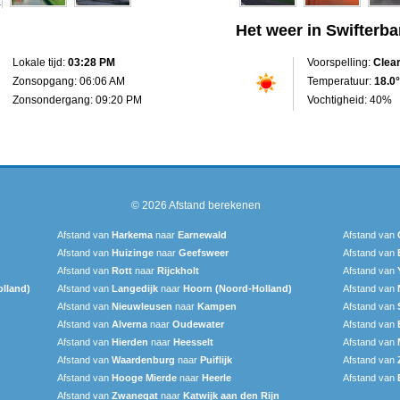
Het weer in Swifterba
Lokale tijd:
03:28 PM
Voorspelling:
Clea
Zonsopgang: 06:06 AM
Temperatuur:
18.0°
Zonsondergang: 09:20 PM
Vochtigheid: 40%
© 2026
Afstand berekenen
Afstand van
Harkema
naar
Earnewald
Afstand van
Afstand van
Huizinge
naar
Geefsweer
Afstand van
Afstand van
Rott
naar
Rijckholt
Afstand van
lland)
Afstand van
Langedijk
naar
Hoorn (Noord-Holland)
Afstand van
Afstand van
Nieuwleusen
naar
Kampen
Afstand van
Afstand van
Alverna
naar
Oudewater
Afstand van
Afstand van
Hierden
naar
Heesselt
Afstand van
Afstand van
Waardenburg
naar
Puiflijk
Afstand van
Afstand van
Hooge Mierde
naar
Heerle
Afstand van
Afstand van
Zwanegat
naar
Katwijk aan den Rijn