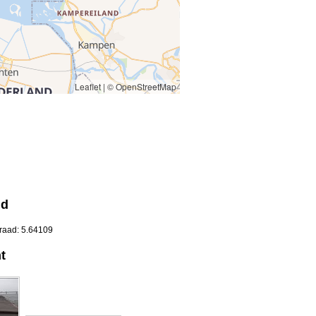
Leaflet
|
© OpenStreetMap
nd
graad: 5.64109
t