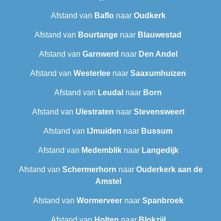
Afstand van
Baflo
naar
Oudkerk
Afstand van
Bourtange
naar
Blauwestad
Afstand van
Garnwerd
naar
Den Andel
Afstand van
Westerlee
naar
Saaxumhuizen
Afstand van
Leudal‎
naar
Born
Afstand van
Ulestraten
naar
Stevensweert
Afstand van
IJmuiden
naar
Bussum
Afstand van
Medemblik
naar
Langedijk
Afstand van
Schermerhorn
naar
Ouderkerk aan de
Amstel
Afstand van
Wormerveer
naar
Spanbroek
Afstand van
Holten
naar
Blokzijl