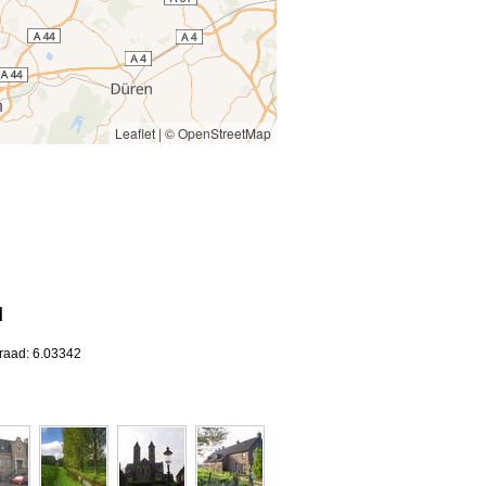
Leaflet
|
© OpenStreetMap
d
graad: 6.03342