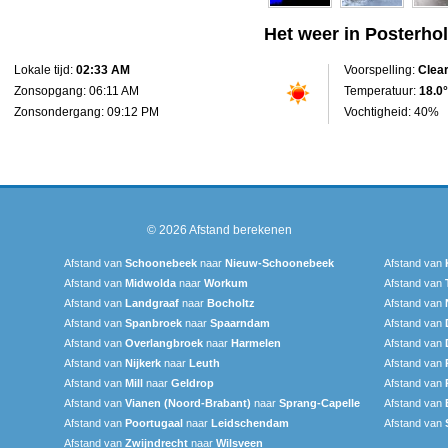
Het weer in Posterhol
Lokale tijd:
02:33 AM
Voorspelling:
Clea
Zonsopgang: 06:11 AM
Temperatuur:
18.0°
Zonsondergang: 09:12 PM
Vochtigheid: 40%
© 2026
Afstand berekenen
Afstand van
Schoonebeek
naar
Nieuw-Schoonebeek
Afstand van
Afstand van
Midwolda
naar
Workum
Afstand van
Afstand van
Landgraaf
naar
Bocholtz
Afstand van
Afstand van
Spanbroek
naar
Spaarndam
Afstand van
Afstand van
Overlangbroek
naar
Harmelen
Afstand van
Afstand van
Nijkerk
naar
Leuth
Afstand van
Afstand van
Mill
naar
Geldrop
Afstand van
Afstand van
Vianen (Noord-Brabant)
naar
Sprang-Capelle
Afstand van
Afstand van
Poortugaal
naar
Leidschendam
Afstand van
Afstand van
Zwijndrecht
naar
Wilsveen‎