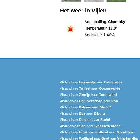
Het weer in Vijlen
Voorspelling:
Clear sky
Temperatuur:
18.0°
Vochtigheid: 40%
Afstand van
Foxwolde
naar
Dwingeloo
Afstand van
Twijzel
naar
Oosterwolde
Afstand van
Zeerijp
naar
Toornwerd
Afstand van
De Cocksdorp
naar
Rott
Afstand van
Wilsum
naar
Sluis 7
Afstand van
Epe
naar
Elburg
Afstand van
Dussen
naar
Budel
Afstand van
Son
naar
Sint-Oedenrode
Afstand van
Hoek van Holland
naar
Goudriaan
Afstand van
Weijland
naar
Stad aan 't Haringvliet