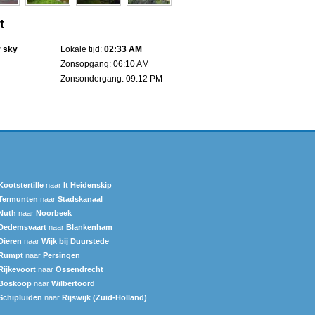
t
r sky
Lokale tijd:
02:33 AM
Zonsopgang: 06:10 AM
Zonsondergang: 09:12 PM
Kootstertille
naar
It Heidenskip
Termunten
naar
Stadskanaal
Nuth
naar
Noorbeek
Dedemsvaart
naar
Blankenham
Dieren
naar
Wijk bij Duurstede
Rumpt
naar
Persingen
Rijkevoort
naar
Ossendrecht
Boskoop
naar
Wilbertoord
Schipluiden
naar
Rijswijk (Zuid-Holland)