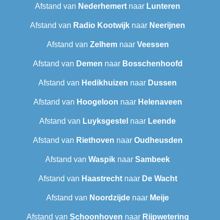
Afstand van
Nederhemert
naar
Lunteren
Afstand van
Radio Kootwijk
naar
Neerijnen
Afstand van
Zelhem
naar
Veessen
Afstand van
Demen
naar
Bosschenhoofd
Afstand van
Hedikhuizen
naar
Dussen
Afstand van
Hoogeloon
naar
Helenaveen
Afstand van
Luyksgestel
naar
Leende
Afstand van
Riethoven
naar
Oudheusden
Afstand van
Waspik
naar
Sambeek
Afstand van
Haastrecht
naar
De Wacht
Afstand van
Noordzijde
naar
Meije
Afstand van
Schoonhoven
naar
Rijpwetering