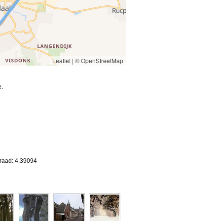
Leaflet
|
© OpenStreetMap
e.
graad: 4.39094