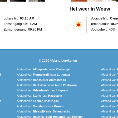
Het weer in Wouw
Lokale tijd:
03:15 AM
Voorspelling:
Clea
Zonsopgang: 06:14 AM
Temperatuur:
18.0°
Zonsondergang: 09:20 PM
Vochtigheid: 40%
© 2026
Afstand berekenen
Afstand van
Allingawier
naar
Koekange
Afstand van
l
Afstand van
Munnekezijl
naar
Lutjegast
Afstand van
Afstand van
Harles
naar
Amstenrade
Afstand van
Afstand van
De Kwakel
naar
Anna Paulowna
Afstand van
Afstand van
Velserbroek
naar
Uitgeest
Afstand van
Afstand van
Kanis
naar
Hagestein
Afstand van
d)
Afstand van
Loenen
naar
Ingen
Afstand van
Afstand van
Maashees
naar
Drunen
Afstand van
Afstand van
Bleiswijk
naar
Barendrecht‎
Afstand van
Afstand van
Rijswijk (Zuid-Holland)
naar
Poeldijk
Afstand van