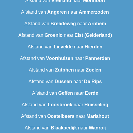
Afstand van
Vreeland
naar
Montfoort
Afstand van
Angeren
naar
Ammerzoden
Afstand van
Breedeweg
naar
Arnhem
Afstand van
Groenlo
naar
Elst (Gelderland)
Afstand van
Lievelde
naar
Hierden
Afstand van
Voorthuizen
naar
Pannerden
Afstand van
Zutphen
naar
Zoelen
Afstand van
Dussen
naar
De Rips
Afstand van
Geffen
naar
Eerde
Afstand van
Loosbroek
naar
Huisseling
Afstand van
Oostelbeers
naar
Mariahout
Afstand van
Blaaksedijk
naar
Wanroij