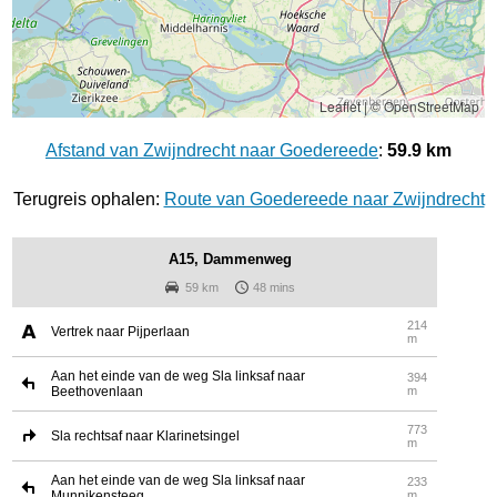
Leaflet
|
© OpenStreetMap
Afstand van Zwijndrecht naar Goedereede
:
59.9 km
Terugreis ophalen:
Route van Goedereede naar Zwijndrecht
A15, Dammenweg
59 km
48 mins
214
Vertrek naar Pijperlaan
m
Aan het einde van de weg Sla linksaf naar
394
Beethovenlaan
m
773
Sla rechtsaf naar Klarinetsingel
m
Aan het einde van de weg Sla linksaf naar
233
Munnikensteeg
m