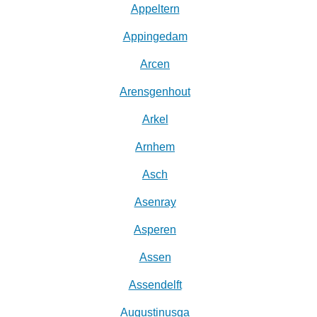
Appeltern
Appingedam
Arcen
Arensgenhout
Arkel
Arnhem
Asch
Asenray
Asperen
Assen
Assendelft
Augustinusga