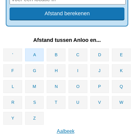
Afstand tussen Anloo en...
'
A
B
C
D
E
F
G
H
I
J
K
L
M
N
O
P
Q
R
S
T
U
V
W
Y
Z
Aalbeek