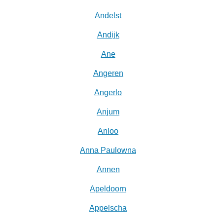
Andelst
Andijk
Ane
Angeren
Angerlo
Anjum
Anloo
Anna Paulowna
Annen
Apeldoorn
Appelscha