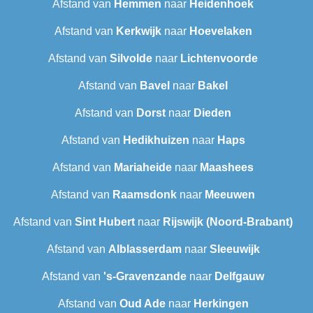
Afstand van
Hemmen
naar
Heidenhoek
Afstand van
Kerkwijk
naar
Hoevelaken
Afstand van
Silvolde
naar
Lichtenvoorde
Afstand van
Bavel
naar
Bakel
Afstand van
Dorst
naar
Dieden
Afstand van
Hedikhuizen
naar
Haps
Afstand van
Mariaheide
naar
Maashees
Afstand van
Raamsdonk
naar
Meeuwen
Afstand van
Sint Hubert
naar
Rijswijk (Noord-Brabant)
Afstand van
Alblasserdam
naar
Sleeuwijk
Afstand van
's-Gravenzande
naar
Delfgauw
Afstand van
Oud Ade
naar
Herkingen