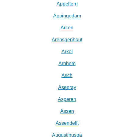
Appeltern
Appingedam
Arcen
Arensgenhout
Arkel
Arnhem
Asch
Asenray
Asperen
Assen
Assendelft
Augustinusga