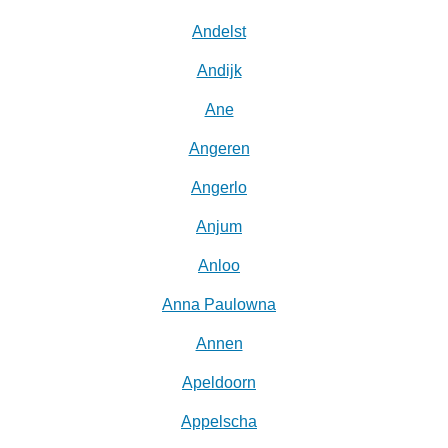
Andelst
Andijk
Ane
Angeren
Angerlo
Anjum
Anloo
Anna Paulowna
Annen
Apeldoorn
Appelscha