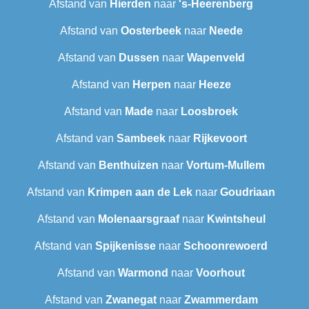
Afstand van
Hierden
naar
's-Heerenberg
Afstand van
Oosterbeek
naar
Neede
Afstand van
Dussen
naar
Wapenveld
Afstand van
Herpen
naar
Heeze
Afstand van
Made
naar
Loosbroek
Afstand van
Sambeek
naar
Rijkevoort
Afstand van
Benthuizen
naar
Vortum-Mullem
Afstand van
Krimpen aan de Lek
naar
Goudriaan
Afstand van
Molenaarsgraaf
naar
Kwintsheul
Afstand van
Spijkenisse
naar
Schoonrewoerd
Afstand van
Warmond
naar
Voorhout
Afstand van
Zwanegat
naar
Zwammerdam