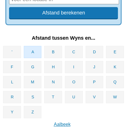
Afstand tussen Wyns en...
'
A
B
C
D
E
F
G
H
I
J
K
L
M
N
O
P
Q
R
S
T
U
V
W
Y
Z
Aalbeek