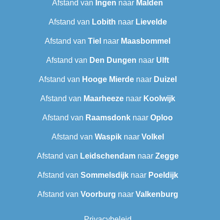
Afstand van
Ingen
naar
Malden
Afstand van
Lobith
naar
Lievelde
Afstand van
Tiel
naar
Maasbommel
Afstand van
Den Dungen
naar
Ulft
Afstand van
Hooge Mierde
naar
Duizel
Afstand van
Maarheeze
naar
Koolwijk
Afstand van
Raamsdonk
naar
Oploo
Afstand van
Waspik
naar
Volkel
Afstand van
Leidschendam
naar
Zegge
Afstand van
Sommelsdijk
naar
Poeldijk
Afstand van
Voorburg
naar
Valkenburg
Privacybeleid