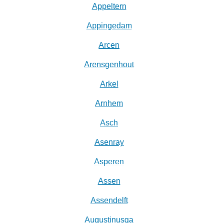
Appeltern
Appingedam
Arcen
Arensgenhout
Arkel
Arnhem
Asch
Asenray
Asperen
Assen
Assendelft
Augustinusga