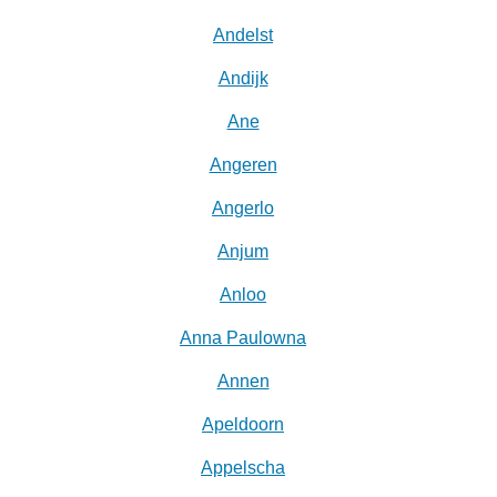
Andelst
Andijk
Ane
Angeren
Angerlo
Anjum
Anloo
Anna Paulowna
Annen
Apeldoorn
Appelscha