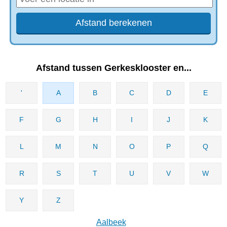
Afstand tussen Gerkesklooster en...
'
A
B
C
D
E
F
G
H
I
J
K
L
M
N
O
P
Q
R
S
T
U
V
W
Y
Z
Aalbeek