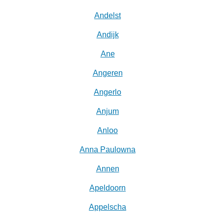
Andelst
Andijk
Ane
Angeren
Angerlo
Anjum
Anloo
Anna Paulowna
Annen
Apeldoorn
Appelscha