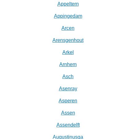
Appeltern
Appingedam
Arcen
Arensgenhout
Arkel
Arnhem
Asch
Asenray
Asperen
Assen
Assendelft
Augustinusga