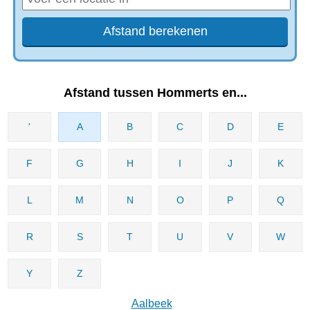
Afstand tussen Hommerts en...
'
A
B
C
D
E
F
G
H
I
J
K
L
M
N
O
P
Q
R
S
T
U
V
W
Y
Z
Aalbeek