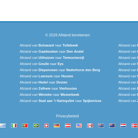
© 2026
Afstand berekenen
Afstand van
Bolsward‎
naar
Tollebeek
Afstand van
Afstand van
Gaarkeuken
naar
Den Andel
Afstand van
Afstand van
Uithuizen
naar
Termunterzijl
Afstand van
Afstand van
Geulle
naar
Eys
Afstand van
Afstand van
Diepenveen
naar
Nederhorst den Berg
Afstand van
Afstand van
Leersum
naar
Houten
Afstand van
Afstand van
Hedel
naar
Druten
Afstand van
Afstand van
Zelhem
naar
Vierhouten
Afstand van
Afstand van
Wintelre
naar
Westerbeek
Afstand van
Afstand van
Stad aan 't Haringvliet
naar
Spijkenisse
Afstand van
Privacybeleid