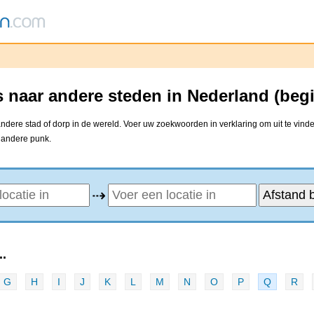
 naar andere steden in Nederland (beg
dere stad of dorp in de wereld. Voer uw zoekwoorden in verklaring om uit te vinde
e andere punk.
⇢
.
G
H
I
J
K
L
M
N
O
P
Q
R