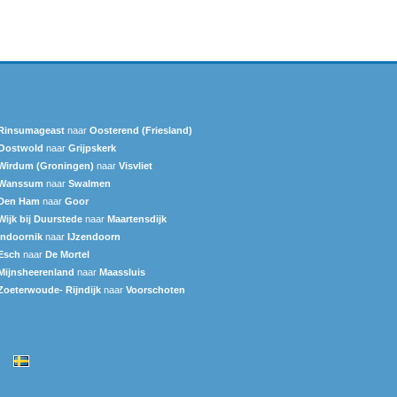
Rinsumageast
naar
Oosterend (Friesland)
Oostwold
naar
Grijpskerk
Wirdum (Groningen)
naar
Visvliet
Wanssum
naar
Swalmen
Den Ham
naar
Goor
Wijk bij Duurstede
naar
Maartensdijk
Indoornik
naar
IJzendoorn
Esch
naar
De Mortel
Mijnsheerenland
naar
Maassluis
Zoeterwoude- Rijndijk
naar
Voorschoten