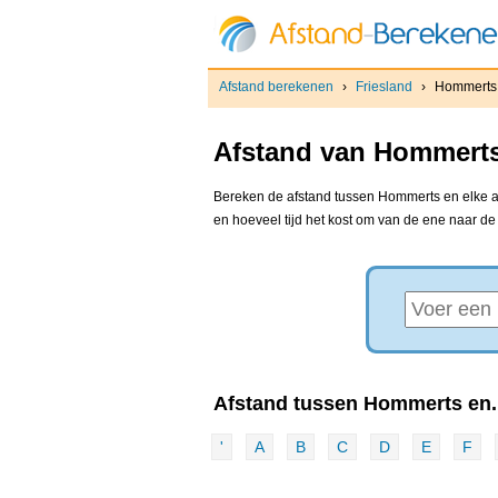
Afstand berekenen
›
Friesland
›
Hommerts
Afstand van Hommerts
Bereken de afstand tussen Hommerts en elke an
en hoeveel tijd het kost om van de ene naar d
Afstand tussen Hommerts en..
'
A
B
C
D
E
F