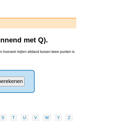
innend met Q).
n hoeveel mijlen afstand tussen twee punten is
S
T
U
V
W
Y
Z