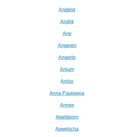
Andelst
Andijk
Ane
Angeren
Angerlo
Anjum
Anloo
Anna Paulowna
Annen
Apeldoorn
Appelscha