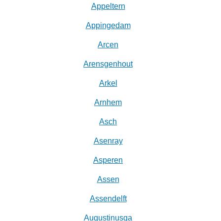
Appeltern
Appingedam
Arcen
Arensgenhout
Arkel
Arnhem
Asch
Asenray
Asperen
Assen
Assendelft
Augustinusga