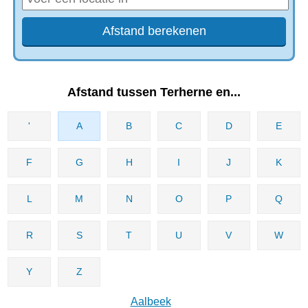
Afstand tussen Terherne en...
'
A
B
C
D
E
F
G
H
I
J
K
L
M
N
O
P
Q
R
S
T
U
V
W
Y
Z
Aalbeek