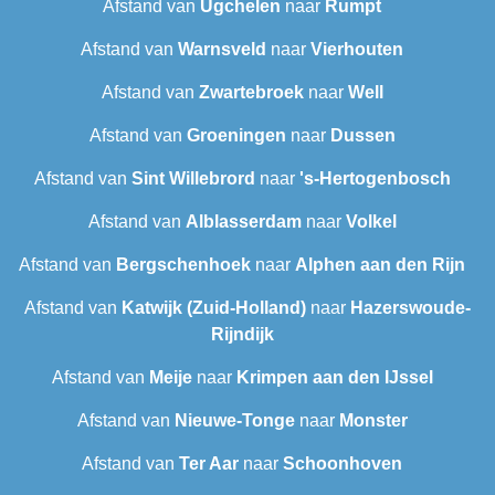
Afstand van
Ugchelen
naar
Rumpt
Afstand van
Warnsveld
naar
Vierhouten
Afstand van
Zwartebroek
naar
Well
Afstand van
Groeningen
naar
Dussen
Afstand van
Sint Willebrord
naar
's-Hertogenbosch
Afstand van
Alblasserdam
naar
Volkel
Afstand van
Bergschenhoek
naar
Alphen aan den Rijn
Afstand van
Katwijk (Zuid-Holland)
naar
Hazerswoude-
Rijndijk
Afstand van
Meije
naar
Krimpen aan den IJssel
Afstand van
Nieuwe-Tonge
naar
Monster
Afstand van
Ter Aar‎
naar
Schoonhoven