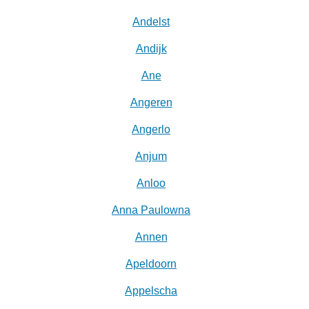
Andelst
Andijk
Ane
Angeren
Angerlo
Anjum
Anloo
Anna Paulowna
Annen
Apeldoorn
Appelscha