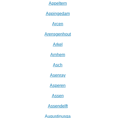
Appeltern
Appingedam
Arcen
Arensgenhout
Arkel
Arnhem
Asch
Asenray
Asperen
Assen
Assendelft
Augustinusga