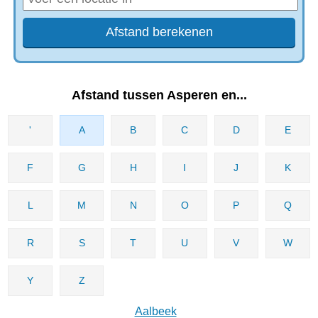
Afstand tussen Asperen en...
'
A
B
C
D
E
F
G
H
I
J
K
L
M
N
O
P
Q
R
S
T
U
V
W
Y
Z
Aalbeek