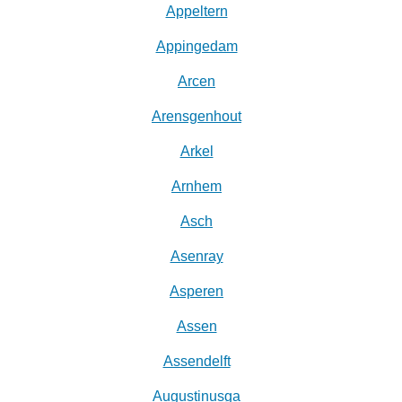
Appeltern
Appingedam
Arcen
Arensgenhout
Arkel
Arnhem
Asch
Asenray
Asperen
Assen
Assendelft
Augustinusga