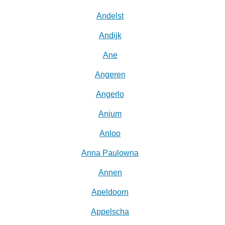
Andelst
Andijk
Ane
Angeren
Angerlo
Anjum
Anloo
Anna Paulowna
Annen
Apeldoorn
Appelscha