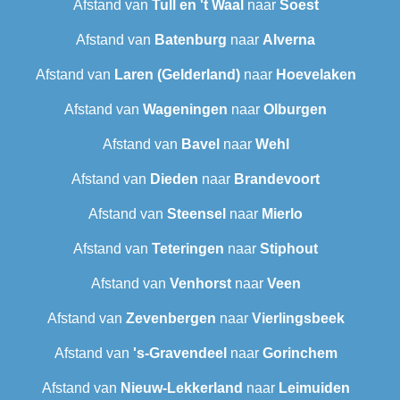
Afstand van
Tull en 't Waal
naar
Soest
Afstand van
Batenburg
naar
Alverna
Afstand van
Laren (Gelderland)
naar
Hoevelaken
Afstand van
Wageningen
naar
Olburgen
Afstand van
Bavel
naar
Wehl
Afstand van
Dieden
naar
Brandevoort
Afstand van
Steensel
naar
Mierlo
Afstand van
Teteringen
naar
Stiphout
Afstand van
Venhorst
naar
Veen
Afstand van
Zevenbergen
naar
Vierlingsbeek
Afstand van
's-Gravendeel
naar
Gorinchem
Afstand van
Nieuw-Lekkerland
naar
Leimuiden