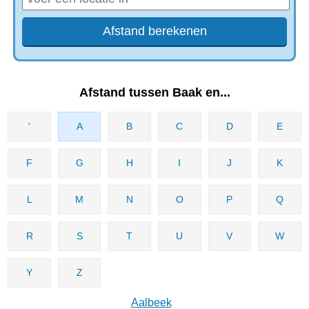
Afstand tussen Baak en...
'
A
B
C
D
E
F
G
H
I
J
K
L
M
N
O
P
Q
R
S
T
U
V
W
Y
Z
Aalbeek