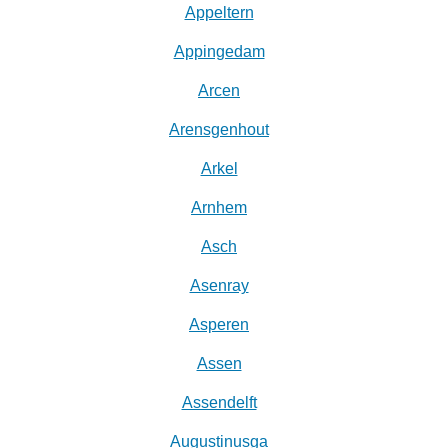
Appeltern
Appingedam
Arcen
Arensgenhout
Arkel
Arnhem
Asch
Asenray
Asperen
Assen
Assendelft
Augustinusga