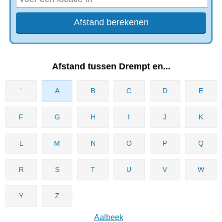
Afstand tussen Drempt en...
'
A
B
C
D
E
F
G
H
I
J
K
L
M
N
O
P
Q
R
S
T
U
V
W
Y
Z
Aalbeek