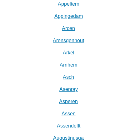
Appeltern
Appingedam
Arcen
Arensgenhout
Arkel
Arnhem
Asch
Asenray
Asperen
Assen
Assendelft
Augustinusga