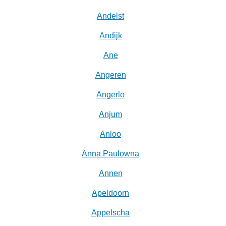
Andelst
Andijk
Ane
Angeren
Angerlo
Anjum
Anloo
Anna Paulowna
Annen
Apeldoorn
Appelscha