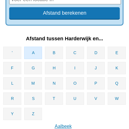
Afstand tussen Harderwijk en...
'
A
B
C
D
E
F
G
H
I
J
K
L
M
N
O
P
Q
R
S
T
U
V
W
Y
Z
Aalbeek