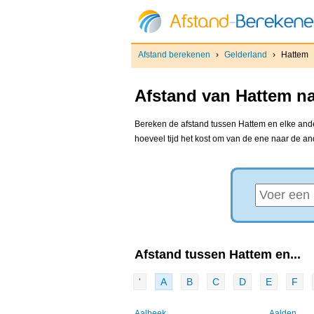
Afstand berekenen
›
Gelderland
›
Hattem
Afstand van Hattem na
Bereken de afstand tussen Hattem en elke ander
hoeveel tijd het kost om van de ene naar de a
Afstand tussen Hattem en...
'
A
B
C
D
E
F
Aalbeek
Aalden