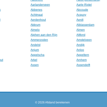
Aarlanderveen
Aarle-Rixtel
k
Abbenes
Abcoude
Achtmaal
Acquoy
l
Aerdenhout
Aerdt
Akkrum
Alblasserdam
Almelo
Almen
Alphen aan den Rijn
Altforst
Ammerzoden
Amstelveen
Andelst
Andijk
Anjum
Anloo
Appelscha
Appeltern
out
Arkel
Arnhem
Assen
Assendelft
© 2026
Afstand berekenen