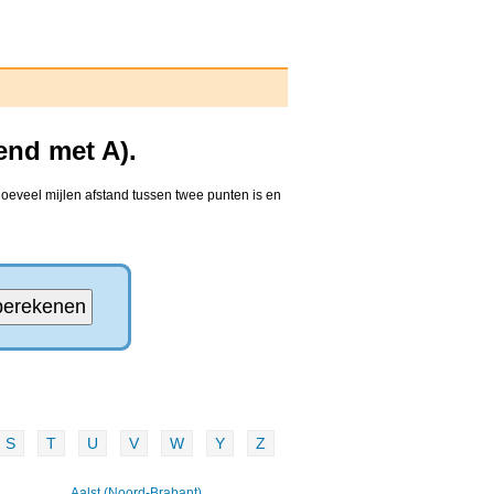
end met A).
hoeveel mijlen afstand tussen twee punten is en
S
T
U
V
W
Y
Z
Aalst (Noord-Brabant)