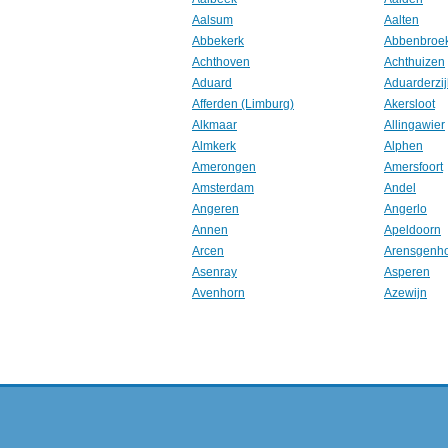
Aalsum
Aalten
Abbekerk
Abbenbroe
Achthoven
Achthuizen
Aduard
Aduarderzij
Afferden (Limburg)
Akersloot
Alkmaar
Allingawier
Almkerk
Alphen
Amerongen
Amersfoort
Amsterdam
Andel
Angeren
Angerlo
Annen
Apeldoorn
Arcen
Arensgenh
Asenray
Asperen
Avenhorn
Azewijn