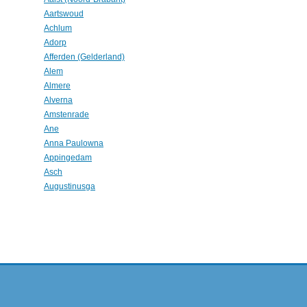
Aartswoud
Achlum
Adorp
Afferden (Gelderland)
Alem
Almere
Alverna
Amstenrade
Ane
Anna Paulowna
Appingedam
Asch
Augustinusga