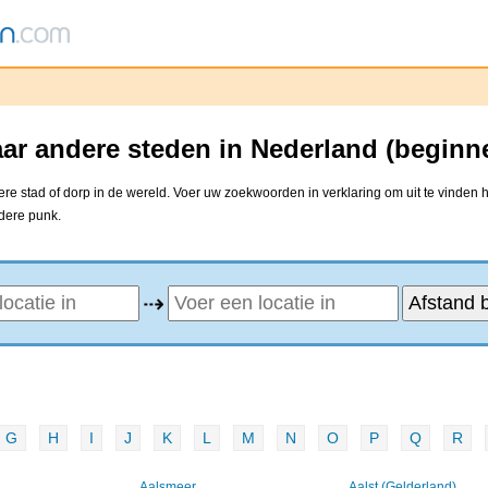
ar andere steden in Nederland (beginn
e stad of dorp in de wereld. Voer uw zoekwoorden in verklaring om uit te vinden 
ndere punk.
⇢
G
H
I
J
K
L
M
N
O
P
Q
R
Aalsmeer
Aalst (Gelderland)