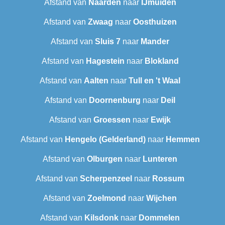
Afstand van
Naarden
naar
IJmuiden
Afstand van
Zwaag
naar
Oosthuizen
Afstand van
Sluis 7
naar
Mander
Afstand van
Hagestein
naar
Blokland
Afstand van
Aalten
naar
Tull en 't Waal
Afstand van
Doornenburg
naar
Deil
Afstand van
Groessen
naar
Ewijk
Afstand van
Hengelo (Gelderland)
naar
Hemmen
Afstand van
Olburgen
naar
Lunteren
Afstand van
Scherpenzeel
naar
Rossum
Afstand van
Zoelmond
naar
Wijchen
Afstand van
Kilsdonk
naar
Dommelen