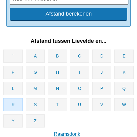
Afstand tussen Lievelde en...
'
A
B
C
D
E
F
G
H
I
J
K
L
M
N
O
P
Q
R
S
T
U
V
W
Y
Z
Raamsdonk