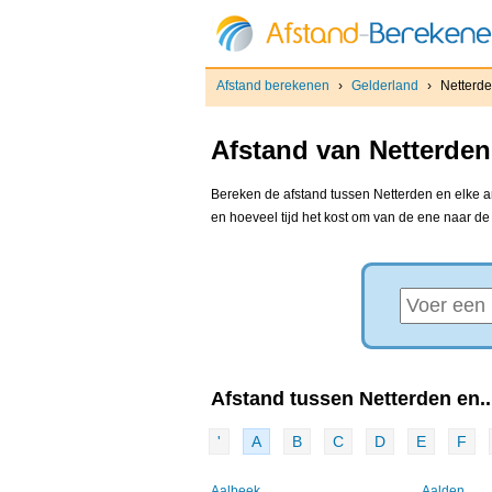
Afstand berekenen
›
Gelderland
›
Netterd
Afstand van Netterden
Bereken de afstand tussen Netterden en elke an
en hoeveel tijd het kost om van de ene naar d
Afstand tussen Netterden en..
'
A
B
C
D
E
F
Aalbeek
Aalden