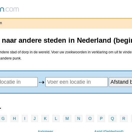
en
 naar andere steden in Nederland (begi
dere stad of dorp in de wereld. Voer uw zoekwoorden in verklaring om uit te vinde
e andere punk.
⇢
.
G
H
I
J
K
L
M
N
O
P
Q
R
Aalsmeer
Aalst (Gelderland)