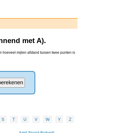
nnend met A).
n hoeveel mijlen afstand tussen twee punten is
S
T
U
V
W
Y
Z
Aalst (Noord-Brabant)