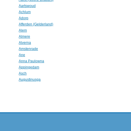
Aartswoud
Achlum
Adorp
Afferden (Gelderland)
Alem
Almere
Alverna
Amstenrade
Ane
Anna Paulowna
Appingedam
Asch
Augustinusga