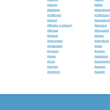
Aalsum
Aalten
Abbekerk
Abbenbroe
Achthoven
Achthuizen
Aduard
Aduarderzij
Afferden (Limburg)
Akersloot
Alkmaar
Allingawier
Almkerk
Alphen
Amerongen
Amersfoort
Amsterdam
Andel
Angeren
Angerlo
Annen
Apeldoorn
Arcen
Arensgenh
Asenray
Asperen
Avenhorn
Azewijn