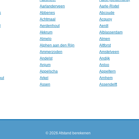
Aarlanderveen
Aarle-Rixtel
k
Abbenes
Abcoude
Achtmaal
Acquoy
l
Aerdenhout
Aerdt
Akkrum
Alblasserdam
Almelo
Almen
Alphen aan den Rijn
Altforst
Ammerzoden
Amstelveen
Andelst
Andijk
Anjum
Anloo
Appelscha
Appeltern
out
Arkel
Arnhem
Assen
Assendelft
© 2026
Afstand berekenen