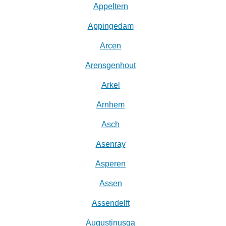
Appeltern
Appingedam
Arcen
Arensgenhout
Arkel
Arnhem
Asch
Asenray
Asperen
Assen
Assendelft
Augustinusga