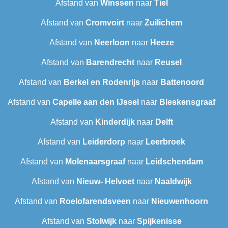
Afstand van
Winssen
naar
Tiel
Afstand van
Cromvoirt
naar
Zuilichem
Afstand van
Neerloon
naar
Heeze
Afstand van
Barendrecht
naar
Reusel
Afstand van
Berkel en Rodenrijs
naar
Battenoord
Afstand van
Capelle aan den IJssel
naar
Bleskensgraaf
Afstand van
Kinderdijk
naar
Delft
Afstand van
Leiderdorp
naar
Leerbroek
Afstand van
Molenaarsgraaf
naar
Leidschendam
Afstand van
Nieuw- Helvoet
naar
Naaldwijk
Afstand van
Roelofarendsveen
naar
Nieuwenhoorn
Afstand van
Stolwijk
naar
Spijkenisse