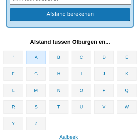
Afstand tussen Olburgen en...
'
A
B
C
D
E
F
G
H
I
J
K
L
M
N
O
P
Q
R
S
T
U
V
W
Y
Z
Aalbeek