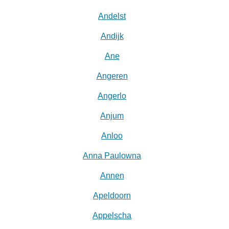
Andelst
Andijk
Ane
Angeren
Angerlo
Anjum
Anloo
Anna Paulowna
Annen
Apeldoorn
Appelscha